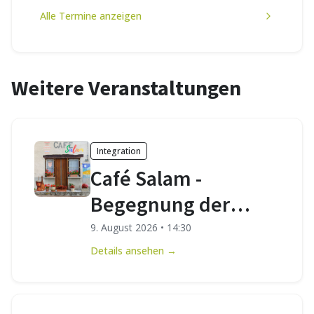
Alle Termine anzeigen
Weitere Veranstaltungen
Integration
Café Salam -
Begegnung der
Kulturen
9. August 2026
•
14:30
Details ansehen →