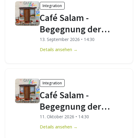
Integration
Café Salam -
Begegnung der
Kulturen
13. September 2026
•
14:30
Details ansehen →
Integration
Café Salam -
Begegnung der
Kulturen
11. Oktober 2026
•
14:30
Details ansehen →