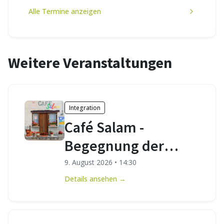
Alle Termine anzeigen
Weitere Veranstaltungen
Integration
Café Salam -
Begegnung der
Kulturen
9. August 2026
•
14:30
Details ansehen →