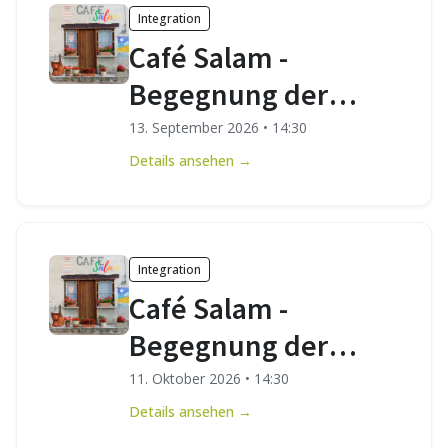
Integration
Café Salam -
Begegnung der
Kulturen
13. September 2026
•
14:30
Details ansehen →
Integration
Café Salam -
Begegnung der
Kulturen
11. Oktober 2026
•
14:30
Details ansehen →